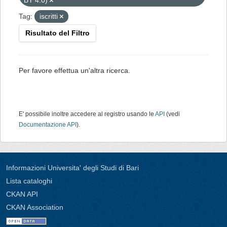
BY 4.0)
Tag:
iscritti
Risultato del Filtro
Per favore effettua un'altra ricerca.
E' possibile inoltre accedere al registro usando le
API
(vedi
Documentazione API
).
Informazioni Universita' degli Studi di Bari
Lista cataloghi
CKAN API
CKAN Association