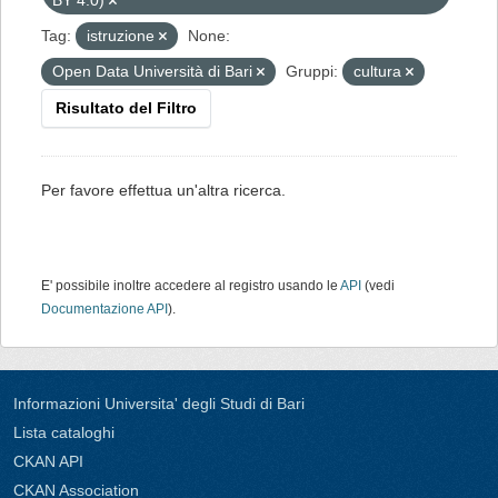
BY 4.0)
Tag:
istruzione
None:
Open Data Università di Bari
Gruppi:
cultura
Risultato del Filtro
Per favore effettua un'altra ricerca.
E' possibile inoltre accedere al registro usando le
API
(vedi
Documentazione API
).
Informazioni Universita' degli Studi di Bari
Lista cataloghi
CKAN API
CKAN Association