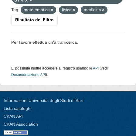
BY 4.0)
Tag:
matetematica
fisica
medicina
Risultato del Filtro
Per favore effettua un'altra ricerca.
E' possibile inoltre accedere al registro usando le
API
(vedi
Documentazione API
).
Informazioni Universita' degli Studi di Bari
Lista cataloghi
CKAN API
CKAN Association