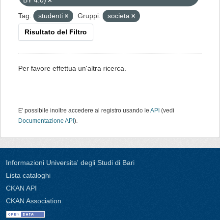
BY 4.0)
Tag:
studenti
Gruppi:
societa
Risultato del Filtro
Per favore effettua un'altra ricerca.
E' possibile inoltre accedere al registro usando le
API
(vedi
Documentazione API
).
Informazioni Universita' degli Studi di Bari
Lista cataloghi
CKAN API
CKAN Association