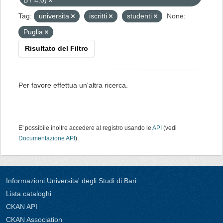
BY 4.0)
Tag:
universita
iscritti
studenti
None:
Puglia
Risultato del Filtro
Per favore effettua un'altra ricerca.
E' possibile inoltre accedere al registro usando le
API
(vedi
Documentazione API
).
Informazioni Universita' degli Studi di Bari
Lista cataloghi
CKAN API
CKAN Association