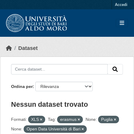
Skip to main content
Accedi
Dataset
Ordina per
Nessun dataset trovato
Formati:
XLS
Tag:
erasmus
None:
Puglia
None:
Open Data Università di Bari