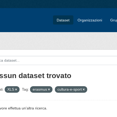
Dataset
Organizzazioni
Gru
ssun dataset trovato
ti:
XLS
Tag:
erasmus
cultura-e-sport
vore effettua un'altra ricerca.