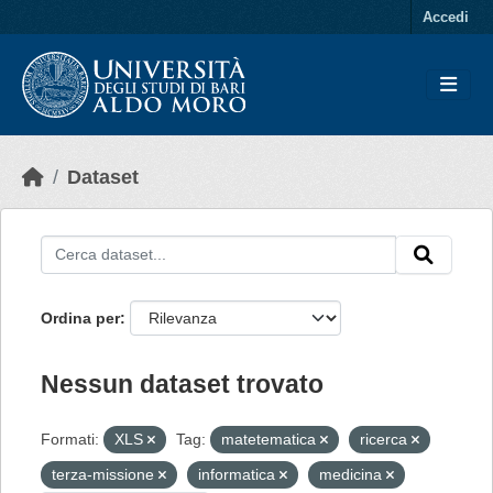
Skip to main content
Accedi
Dataset
Ordina per
Nessun dataset trovato
Formati:
XLS
Tag:
matetematica
ricerca
terza-missione
informatica
medicina