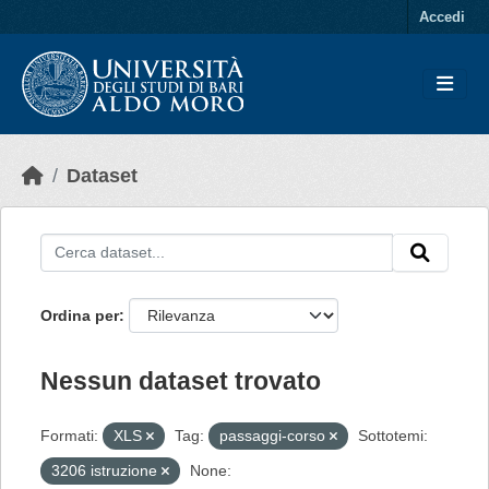
Skip to main content
Accedi
Dataset
Ordina per
Nessun dataset trovato
Formati:
XLS
Tag:
passaggi-corso
Sottotemi:
3206 istruzione
None: