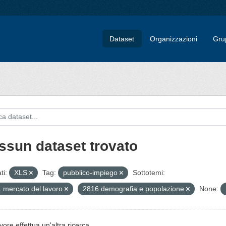
Dataset
Organizzazioni
Gru
ssun dataset trovato
ti:
XLS
Tag:
pubblico-impiego
Sottotemi:
 mercato del lavoro
2816 demografia e popolazione
None:
vore effettua un'altra ricerca.