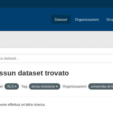
Dataset
Organizzazioni
Gru
ssun dataset trovato
ti:
XLS
Tag:
terza-missione
Organizzazioni:
universita-di-
vore effettua un'altra ricerca.