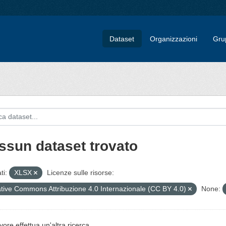
Dataset
Organizzazioni
Gru
ssun dataset trovato
ti:
XLSX
Licenze sulle risorse:
tive Commons Attribuzione 4.0 Internazionale (CC BY 4.0)
None:
vore effettua un'altra ricerca.