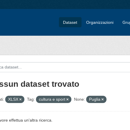
Dataset
Organizzazioni
Gru
ssun dataset trovato
ti:
XLSX
Tag:
cultura e sport
None:
Puglia
vore effettua un'altra ricerca.