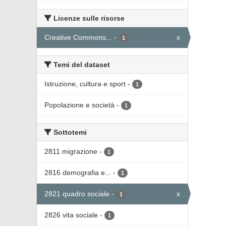
Licenze sulle risorse
Creative Commons...
-
x
1
Temi del dataset
Istruzione, cultura e sport
-
1
Popolazione e società
-
1
Sottotemi
2811 migrazione
-
1
2816 demografia e...
-
1
2821 quadro sociale
-
x
1
2826 vita sociale
-
1