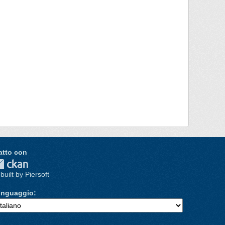
atto con
built by Piersoft
inguaggio