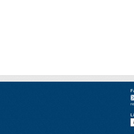
F
re
L