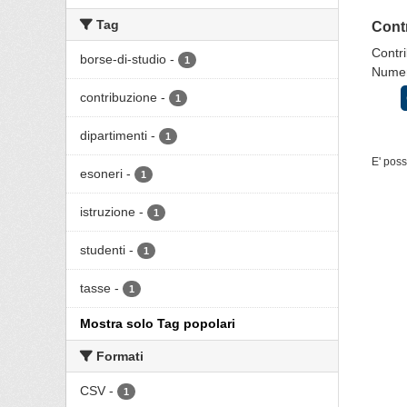
Tag
Contr
Contri
borse-di-studio
-
1
Numero
contribuzione
-
1
dipartimenti
-
1
E' poss
esoneri
-
1
istruzione
-
1
studenti
-
1
tasse
-
1
Mostra solo Tag popolari
Formati
CSV
-
1