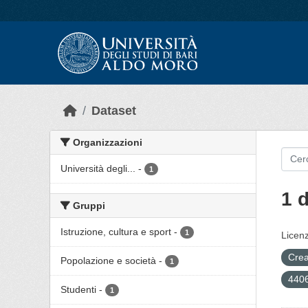
Skip to main content
Dataset
Organizzazioni
Università degli...
-
1
1 
Gruppi
Istruzione, cultura e sport
-
1
Licenz
Crea
Popolazione e società
-
1
440
Studenti
-
1