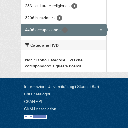
2831 cultura e religione
-
1
3206 istruzione
-
1
4406 occupazione
-
x
1
Categorie HVD
Non ci sono Categorie HVD che
corrispondono a questa ricerca
Informazioni Universita' degli Studi di Bari
Lista cataloghi
CKAN API
CKAN Association