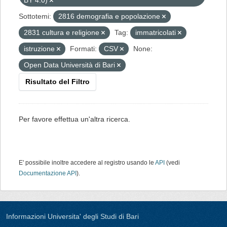
BY 4.0)
Sottotemi:
2816 demografia e popolazione
2831 cultura e religione
Tag:
immatricolati
istruzione
Formati:
CSV
None:
Open Data Università di Bari
Risultato del Filtro
Per favore effettua un'altra ricerca.
E' possibile inoltre accedere al registro usando le
API
(vedi
Documentazione API
).
Informazioni Universita' degli Studi di Bari