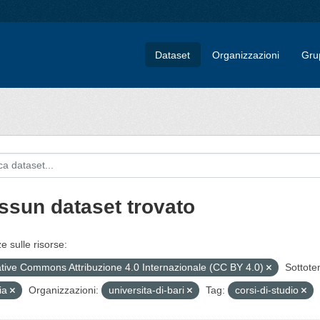
Dataset
Organizzazioni
Gru
ssun dataset trovato
e sulle risorse:
tive Commons Attribuzione 4.0 Internazionale (CC BY 4.0)
Sottote
ia
Organizzazioni:
universita-di-bari
Tag:
corsi-di-studio