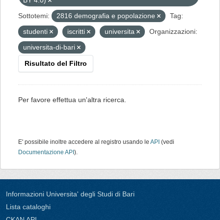
BY 4.0)
Sottotemi:
2816 demografia e popolazione
Tag:
studenti
iscritti
universita
Organizzazioni:
universita-di-bari
Risultato del Filtro
Per favore effettua un'altra ricerca.
E' possibile inoltre accedere al registro usando le
API
(vedi
Documentazione API
).
Informazioni Universita' degli Studi di Bari
Lista cataloghi
CKAN API