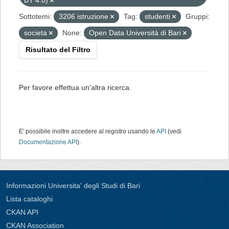
BY 4.0)
Sottotemi:
3206 istruzione
Tag:
studenti
Gruppi:
societa
None:
Open Data Università di Bari
Risultato del Filtro
Per favore effettua un'altra ricerca.
E' possibile inoltre accedere al registro usando le
API
(vedi
Documentazione API
).
Informazioni Universita' degli Studi di Bari
Lista cataloghi
CKAN API
CKAN Association