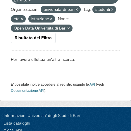
BY 4.0)
Organizzazioni:
universita-di-bari
Tag:
studenti
eta
istruzione
None:
Open Data Università di Bari
Risultato del Filtro
Per favore effettua un'altra ricerca.
E' possibile inoltre accedere al registro usando le
API
(vedi
Documentazione API
).
Informazioni Universita' degli Studi di Bari
Lista cataloghi
CKAN API