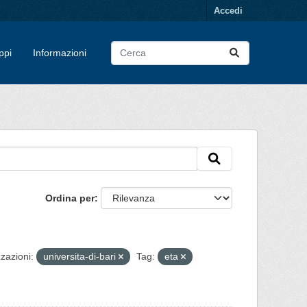
Accedi
ppi
Informazioni
Ordina per
zazioni:
universita-di-bari
Tag:
eta