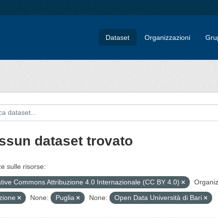
Dataset
Organizzazioni
Gru
ssun dataset trovato
e sulle risorse:
tive Commons Attribuzione 4.0 Internazionale (CC BY 4.0)
Organiz
uzione
None:
Puglia
None:
Open Data Università di Bari