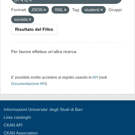
BY 4.0)
Formati:
JSON
XML
Tag:
studenti
Gruppi:
societa
Risultato del Filtro
Per favore effettua un'altra ricerca.
E' possibile inoltre accedere al registro usando le
API
(vedi
Documentazione API
).
Informazioni Universita' degli Studi di Bari
Lista cataloghi
CKAN API
CKAN Association