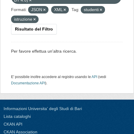
BY 4.0)
Formati:
JSON
XML
Tag:
studenti
istruzione
Risultato del Filtro
Per favore effettua un'altra ricerca.
E' possibile inoltre accedere al registro usando le
API
(vedi
Documentazione API
).
Informazioni Universita' degli Studi di Bari
Lista cataloghi
CKAN API
CKAN Association