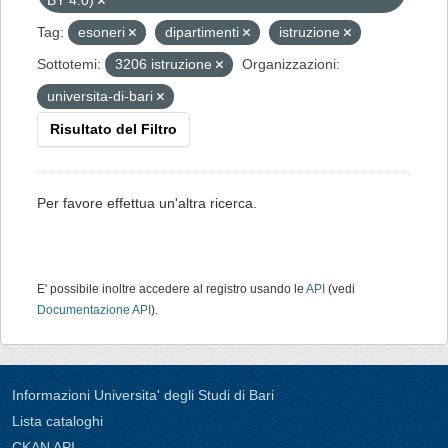
BY 4.0)
Tag:
esoneri
dipartimenti
istruzione
Sottotemi:
3206 istruzione
Organizzazioni:
universita-di-bari
Risultato del Filtro
Per favore effettua un'altra ricerca.
E' possibile inoltre accedere al registro usando le
API
(vedi
Documentazione API
).
Informazioni Universita' degli Studi di Bari
Lista cataloghi
CKAN API