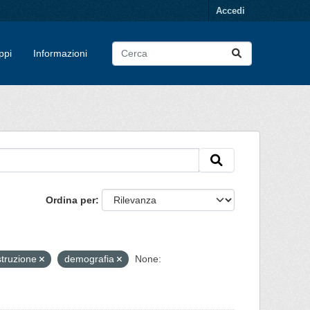
Accedi
ppi
Informazioni
Ordina per
struzione
demografia
None: