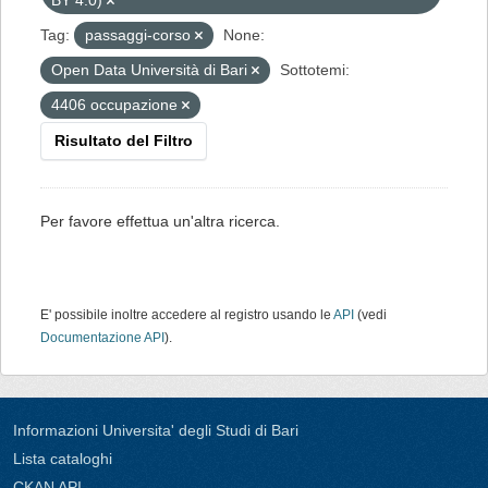
BY 4.0)
Tag:
passaggi-corso
None:
Open Data Università di Bari
Sottotemi:
4406 occupazione
Risultato del Filtro
Per favore effettua un'altra ricerca.
E' possibile inoltre accedere al registro usando le
API
(vedi
Documentazione API
).
Informazioni Universita' degli Studi di Bari
Lista cataloghi
CKAN API