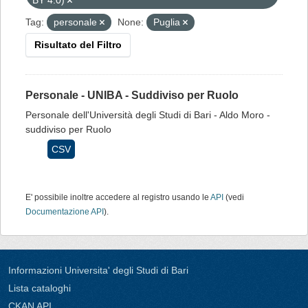
BY 4.0)
Tag:
personale
None:
Puglia
Risultato del Filtro
Personale - UNIBA - Suddiviso per Ruolo
Personale dell'Università degli Studi di Bari - Aldo Moro -
suddiviso per Ruolo
CSV
E' possibile inoltre accedere al registro usando le
API
(vedi
Documentazione API
).
Informazioni Universita' degli Studi di Bari
Lista cataloghi
CKAN API