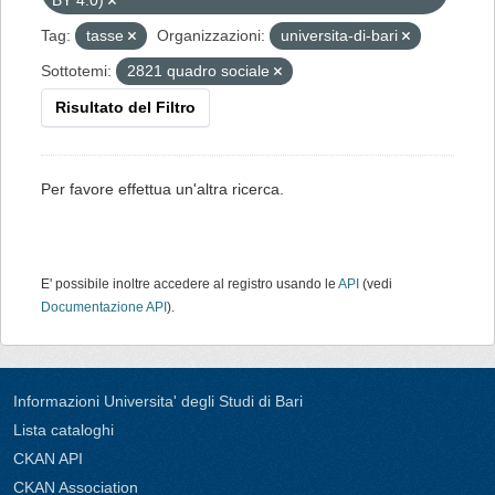
BY 4.0)
Tag:
tasse
Organizzazioni:
universita-di-bari
Sottotemi:
2821 quadro sociale
Risultato del Filtro
Per favore effettua un'altra ricerca.
E' possibile inoltre accedere al registro usando le
API
(vedi
Documentazione API
).
Informazioni Universita' degli Studi di Bari
Lista cataloghi
CKAN API
CKAN Association