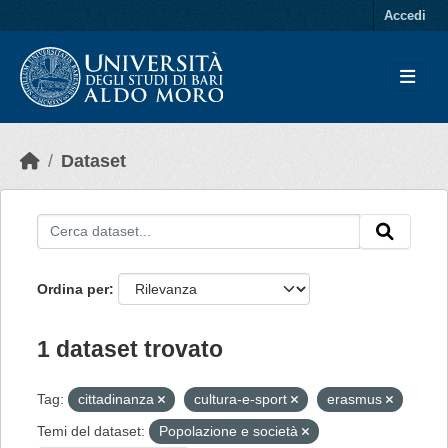
Skip to main content
Accedi
Dataset
Ordina per
1 dataset trovato
Tag:
cittadinanza
cultura-e-sport
erasmus
Temi del dataset:
Popolazione e società