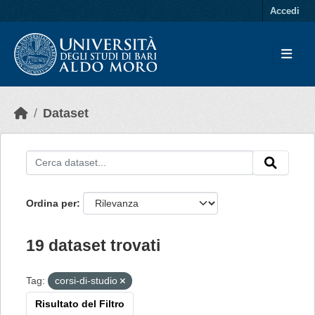
Skip to main content
Accedi
Dataset
Ordina per
19 dataset trovati
Tag:
corsi-di-studio
Risultato del Filtro