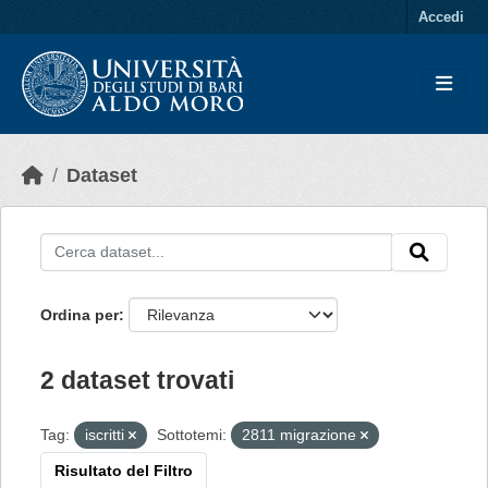
Skip to main content
Accedi
Dataset
Ordina per
2 dataset trovati
Tag:
iscritti
Sottotemi:
2811 migrazione
Risultato del Filtro