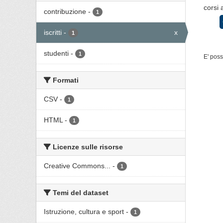
corsi 
contribuzione
-
1
iscritti
-
x
1
studenti
-
1
E' poss
Formati
CSV
-
1
HTML
-
1
Licenze sulle risorse
Creative Commons...
-
1
Temi del dataset
Istruzione, cultura e sport
-
1