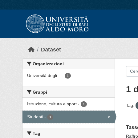
Skip to main content
Dataset
Organizzazioni
Università degli...
-
1
1 
Gruppi
Istruzione, cultura e sport
-
1
Tag:
Studenti
-
x
1
Tasse
Tag
Raffro