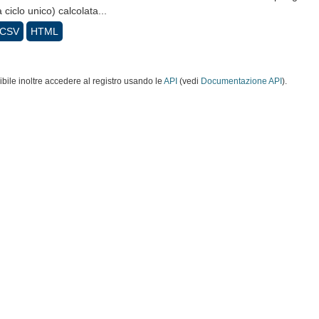
a ciclo unico) calcolata...
CSV
HTML
ibile inoltre accedere al registro usando le
API
(vedi
Documentazione API
).