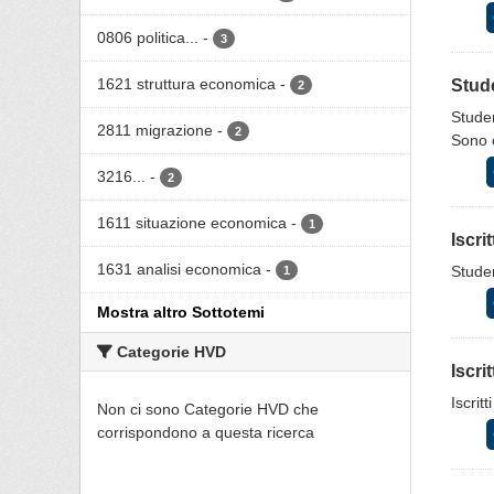
0806 politica...
-
3
1621 struttura economica
-
Stude
2
Studen
2811 migrazione
-
2
Sono c
3216...
-
2
1611 situazione economica
-
1
Iscri
1631 analisi economica
-
Studen
1
Mostra altro Sottotemi
Categorie HVD
Iscri
Iscrit
Non ci sono Categorie HVD che
corrispondono a questa ricerca