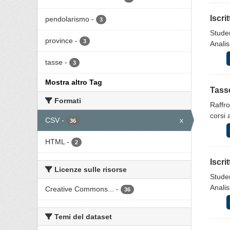
Iscri
pendolarismo
-
3
Studen
province
-
3
Analis
tasse
-
3
Mostra altro Tag
Tasse
Formati
Raffro
corsi 
CSV
-
x
36
HTML
-
2
Iscri
Licenze sulle risorse
Studen
Analis
Creative Commons...
-
36
Temi del dataset