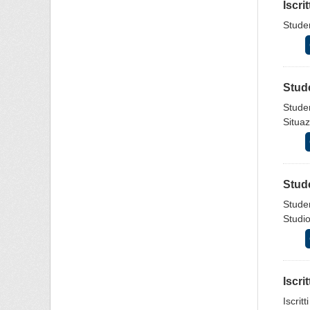
Iscri
Studen
Stude
Studen
Situaz
Stude
Studen
Studio
Iscri
Iscrit