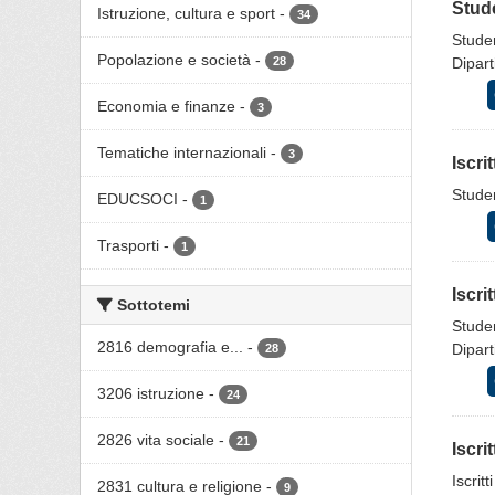
Stude
Istruzione, cultura e sport
-
34
Studen
Popolazione e società
-
28
Dipart
Economia e finanze
-
3
Tematiche internazionali
-
3
Iscri
Studen
EDUCSOCI
-
1
Trasporti
-
1
Iscri
Sottotemi
Studen
2816 demografia e...
-
Dipart
28
3206 istruzione
-
24
2826 vita sociale
-
21
Iscri
Iscrit
2831 cultura e religione
-
9