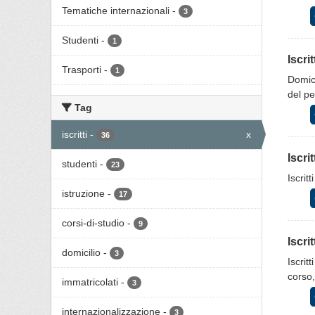
Tematiche internazionali
-
3
Studenti
-
1
Iscri
Trasporti
-
1
Domici
del p
Tag
iscritti
-
x
36
Iscri
studenti
-
23
Iscrit
istruzione
-
17
corsi-di-studio
-
9
Iscri
domicilio
-
3
Iscrit
corso,
immatricolati
-
3
internazionalizzazione
-
3