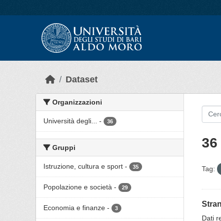
Skip to main content
Dataset
Organizzazioni
Università degli...
-
36
36 
Gruppi
Istruzione, cultura e sport
-
35
Tag:
Popolazione e società
-
29
Stran
Economia e finanze
-
3
Dati re