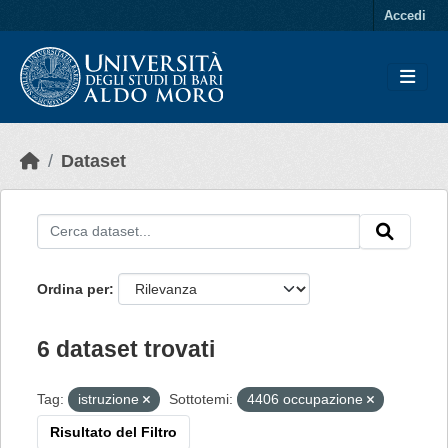
Skip to main content
Accedi
Dataset
Ordina per
6 dataset trovati
Tag:
istruzione
Sottotemi:
4406 occupazione
Risultato del Filtro