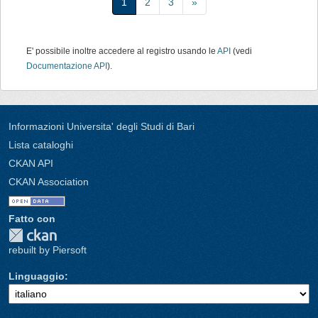
1
2
3
»
E' possibile inoltre accedere al registro usando le
API
(vedi
Documentazione API
).
Informazioni Universita' degli Studi di Bari
Lista cataloghi
CKAN API
CKAN Association
Fatto con
rebuilt by Piersoft
Linguaggio