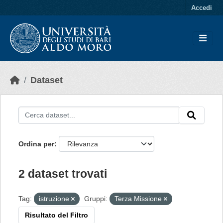
Skip to main content
Accedi
Dataset
Ordina per
2 dataset trovati
Tag:
istruzione
Gruppi:
Terza Missione
Risultato del Filtro