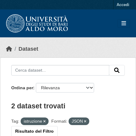
Skip to main content
Accedi
Dataset
Ordina per
2 dataset trovati
Tag:
istruzione
Formati:
JSON
Risultato del Filtro