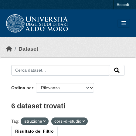
Skip to main content
Accedi
Dataset
Ordina per
6 dataset trovati
Tag:
istruzione
corsi-di-studio
Risultato del Filtro