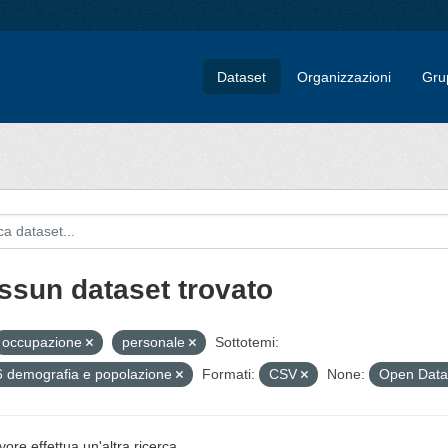
Dataset
Organizzazioni
Gru
ssun dataset trovato
occupazione
personale
Sottotemi:
 demografia e popolazione
Formati:
CSV
None:
Open Data 
vore effettua un'altra ricerca.