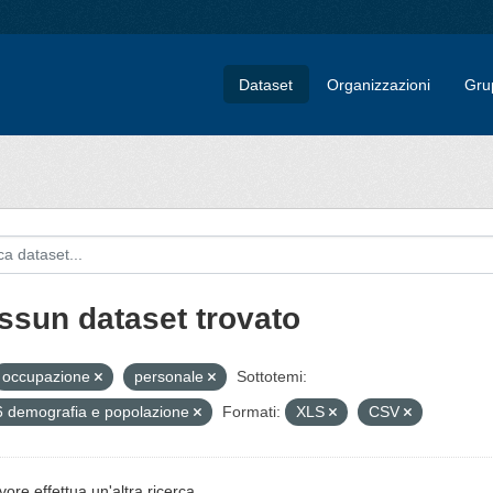
Dataset
Organizzazioni
Gru
ssun dataset trovato
occupazione
personale
Sottotemi:
 demografia e popolazione
Formati:
XLS
CSV
vore effettua un'altra ricerca.