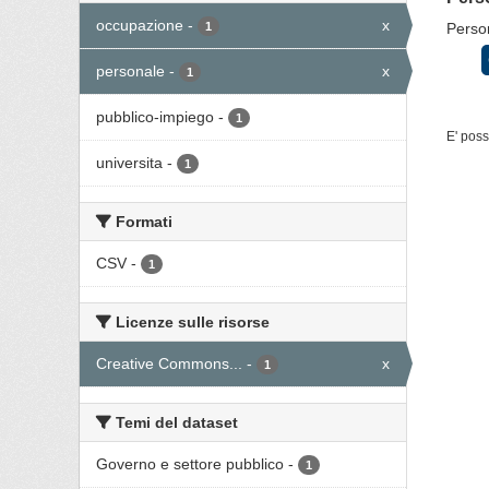
occupazione
-
x
1
Person
personale
-
x
1
pubblico-impiego
-
1
E' poss
universita
-
1
Formati
CSV
-
1
Licenze sulle risorse
Creative Commons...
-
x
1
Temi del dataset
Governo e settore pubblico
-
1