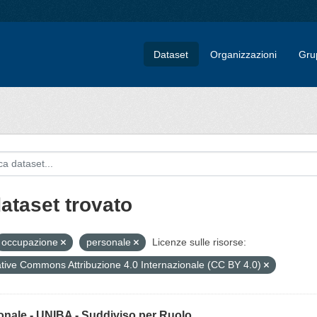
Dataset
Organizzazioni
Gru
dataset trovato
occupazione
personale
Licenze sulle risorse:
tive Commons Attribuzione 4.0 Internazionale (CC BY 4.0)
onale - UNIBA - Suddiviso per Ruolo