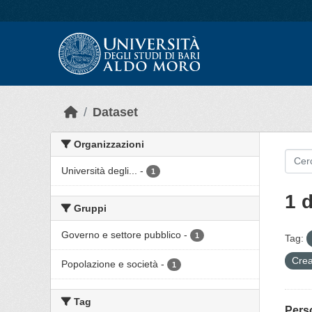
Skip to main content
Dataset
Organizzazioni
Università degli...
-
1
1 
Gruppi
Governo e settore pubblico
-
1
Tag:
Crea
Popolazione e società
-
1
Tag
Pers