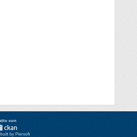
atto con
built by Piersoft