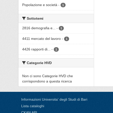
Popolazione e società
-
1
Sottotemi
2816 demografia e...
-
1
4411 mercato del lavoro
-
1
4426 rapporti di...
-
1
Categorie HVD
Non ci sono Categorie HVD che
corrispondono a questa ricerca
Informazioni Universita' degli Studi di Bari
Lista cataloghi
CKAN API