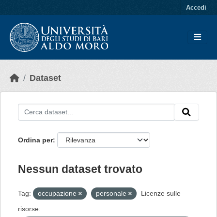
Skip to main content
Accedi
Dataset
Ordina per
Nessun dataset trovato
Tag:
occupazione
personale
Licenze sulle
risorse: