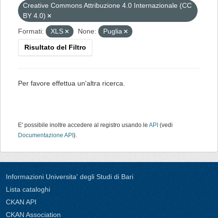
Creative Commons Attribuzione 4.0 Internazionale (CC
BY 4.0)
Formati:
XLS
None:
Puglia
Risultato del Filtro
Per favore effettua un'altra ricerca.
E' possibile inoltre accedere al registro usando le
API
(vedi
Documentazione API
).
Informazioni Universita' degli Studi di Bari
Lista cataloghi
CKAN API
CKAN Association