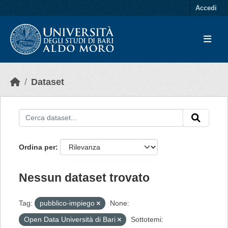
Skip to main content
Accedi
Dataset
Ordina per
Nessun dataset trovato
Tag:
pubblico-impiego
None:
Open Data Università di Bari
Sottotemi: