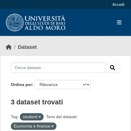
Skip to main content
Accedi
Dataset
Ordina per
3 dataset trovati
Tag:
studenti
Temi del dataset:
Economia e finanze