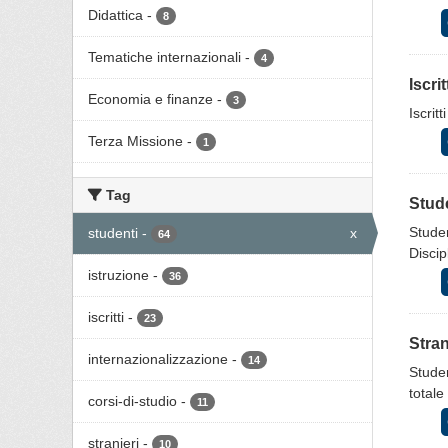
Didattica
-
8
Tematiche internazionali
-
4
Iscri
Economia e finanze
-
3
Iscrit
Terza Missione
-
1
Tag
Stude
Studen
studenti
-
x
64
Discip
istruzione
-
36
iscritti
-
23
Stran
internazionalizzazione
-
14
Studen
totale
corsi-di-studio
-
11
stranieri
-
10