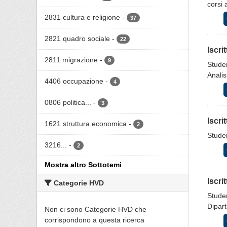
corsi 
2831 cultura e religione
-
37
2821 quadro sociale
-
22
Iscri
2811 migrazione
-
9
Studen
Analis
4406 occupazione
-
4
0806 politica...
-
3
Iscri
1621 struttura economica
-
2
Studen
3216...
-
2
Mostra altro Sottotemi
Iscri
Categorie HVD
Studen
Dipart
Non ci sono Categorie HVD che
corrispondono a questa ricerca