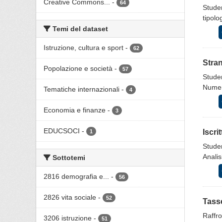
Creative Commons...
-
64
Studen
tipolo
Temi del dataset
Istruzione, cultura e sport
-
62
Stran
Popolazione e società
-
57
Studen
Numero
Tematiche internazionali
-
4
Economia e finanze
-
3
EDUCSOCI
-
Iscri
1
Studen
Analis
Sottotemi
2816 demografia e...
-
56
2826 vita sociale
-
52
Tasse
Raffro
3206 istruzione
-
51