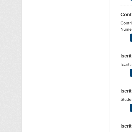
Contr
Contri
Numero
Iscri
Iscrit
Iscri
Studen
Iscri