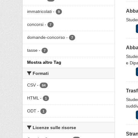
Abban
immatricolati
-
9
Studen
concorsi
-
7
domande-concorso
-
7
Abban
tasse
-
7
Studen
Mostra altro Tag
e Dip
Formati
CSV
-
64
Trasf
HTML
-
1
Stude
suddiv
ODT
-
1
Licenze sulle risorse
Stran