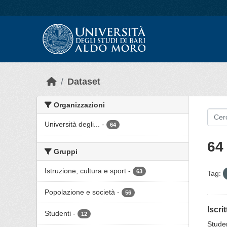
Skip to main content
Dataset
Organizzazioni
Università degli...
-
64
64 
Gruppi
Istruzione, cultura e sport
-
63
Tag:
Popolazione e società
-
56
Iscri
Studenti
-
12
Studen