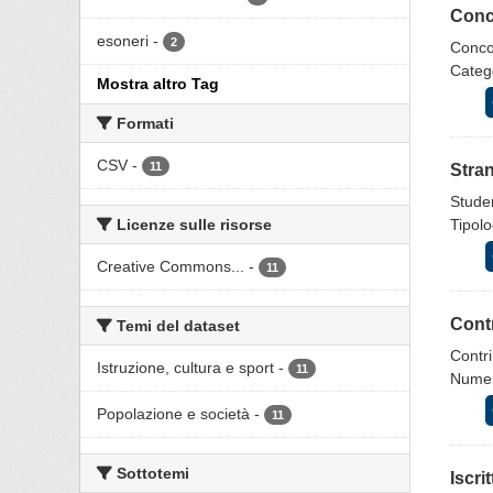
Conco
esoneri
-
2
Concor
Catego
Mostra altro Tag
Formati
CSV
-
11
Stran
Studen
Licenze sulle risorse
Tipolo
Creative Commons...
-
11
Contr
Temi del dataset
Contri
Istruzione, cultura e sport
-
11
Numero
Popolazione e società
-
11
Sottotemi
Iscri