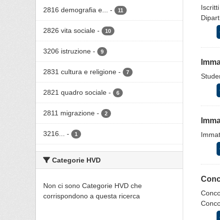
Iscrit
2816 demografia e...
-
11
Dipar
2826 vita sociale
-
10
3206 istruzione
-
9
Immat
2831 cultura e religione
-
7
Studen
2821 quadro sociale
-
6
2811 migrazione
-
2
Immat
3216...
-
Immatr
1
Categorie HVD
Conco
Non ci sono Categorie HVD che
Concor
corrispondono a questa ricerca
Concor