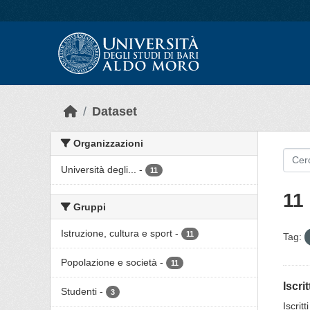
Skip to main content
Dataset
Organizzazioni
Università degli...
-
11
11 
Gruppi
Istruzione, cultura e sport
-
11
Tag:
Popolazione e società
-
11
Iscri
Studenti
-
3
Iscrit