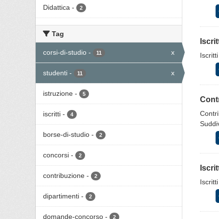
Didattica
-
2
Tag
Iscri
corsi-di-studio
-
x
11
Iscrit
studenti
-
x
11
istruzione
-
5
Contr
Contri
iscritti
-
4
Suddiv
borse-di-studio
-
2
concorsi
-
2
Iscri
contribuzione
-
2
Iscrit
dipartimenti
-
2
domande-concorso
-
2