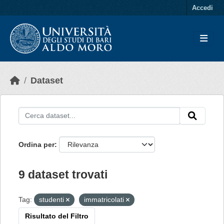
Skip to main content
Accedi
Dataset
Ordina per
9 dataset trovati
Tag:
studenti
immatricolati
Risultato del Filtro