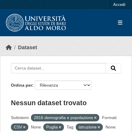
Skip to main content
Accedi
Dataset
Ordina per
Nessun dataset trovato
Sottotemi:
2816 demografia e popolazione
Formati:
CSV
None:
Puglia
Tag:
istruzione
None: