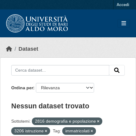
Skip to main content
Accedi
Dataset
Ordina per
Nessun dataset trovato
Sottotemi:
2816 demografia e popolazione
3206 istruzione
Tag:
immatricolati