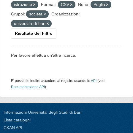
istruzione
Formati:
CSV
None:
Puglia
Gruppi:
societa
Organizzazioni:
universita-di-bari
Risultato del Filtro
Per favore effettua un'altra ricerca.
E' possibile inoltre accedere al registro usando le
API
(vedi
Documentazione API
).
Informazioni Universita' degli Studi di Bari
Lista cataloghi
CKAN API