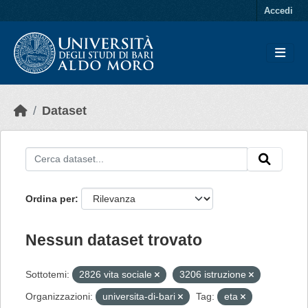
Skip to main content
Accedi
Dataset
Ordina per
Nessun dataset trovato
Sottotemi:
2826 vita sociale
3206 istruzione
Organizzazioni:
universita-di-bari
Tag:
eta