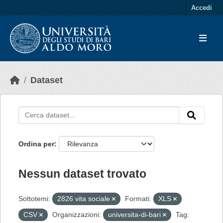
Skip to main content
Accedi
Dataset
Ordina per
Nessun dataset trovato
Sottotemi:
2826 vita sociale
Formati:
XLS
CSV
Organizzazioni:
universita-di-bari
Tag: